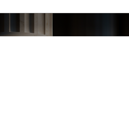
NAJWYŻSZA JAKOŚĆ
UBEZPIECZEŃ POPARTA
DOŚWIADCZENIEM
PWS Konstanta S.A. jest brokerem
ubezpieczeniowym czyli niezależnym
od towarzystw ubezpieczeń
pośrednikiem, reprezentującym
interesy klienta na podstawie
udzielonego pełnomocnictwa.